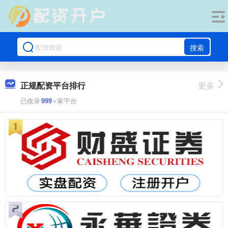
搜索
正规配资平台排行
更多
已收录
999
+家平台