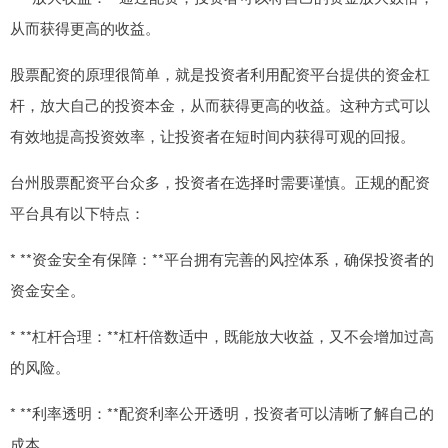
从而获得更高的收益。
股票配资的原理很简单，就是投资者利用配资平台提供的资金杠
杆，放大自己的投资本金，从而获得更高的收益。这种方式可以
有效地提高投资效率，让投资者在短时间内获得可观的回报。
台州股票配资平台众多，投资者在选择时需要谨慎。正规的配资
平台具有以下特点：
* **资金安全有保障：**平台拥有完善的风控体系，确保投资者的
资金安全。
* **杠杆合理：**杠杆倍数适中，既能放大收益，又不会增加过高
的风险。
* **利率透明：**配资利率公开透明，投资者可以清晰了解自己的
成本。