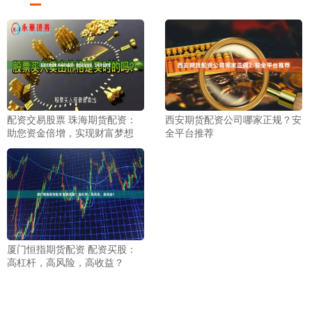
配资交易股票 珠海期货配资：
西安期货配资公司哪家正规？安
助您资金倍增，实现财富梦想
全平台推荐
厦门恒指期货配资 配资买股：
高杠杆，高风险，高收益？