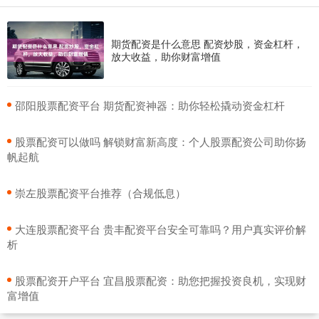
期货配资是什么意思 配资炒股，资金杠杆，
放大收益，助你财富增值
​邵阳股票配资平台 期货配资神器：助你轻松撬动资金杠杆
​股票配资可以做吗 解锁财富新高度：个人股票配资公司助你扬
帆起航
​崇左股票配资平台推荐（合规低息）
​大连股票配资平台 贵丰配资平台安全可靠吗？用户真实评价解
析
​股票配资开户平台 宜昌股票配资：助您把握投资良机，实现财
富增值