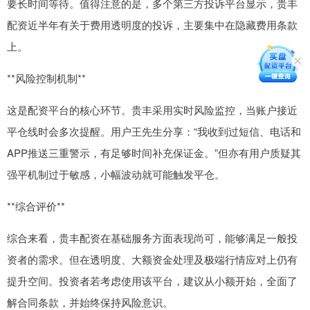
要长时间等待。值得注意的是，多个第三方投诉平台显示，贵丰
配资近半年有关于费用透明度的投诉，主要集中在隐藏费用条款
上。
**风险控制机制**
这是配资平台的核心环节。贵丰采用实时风险监控，当账户接近
平仓线时会多次提醒。用户王先生分享：“我收到过短信、电话和
APP推送三重警示，有足够时间补充保证金。”但亦有用户质疑其
强平机制过于敏感，小幅波动就可能触发平仓。
**综合评价**
综合来看，贵丰配资在基础服务方面表现尚可，能够满足一般投
资者的需求。但在透明度、大额资金处理及极端行情应对上仍有
提升空间。投资者若考虑使用该平台，建议从小额开始，全面了
解合同条款，并始终保持风险意识。