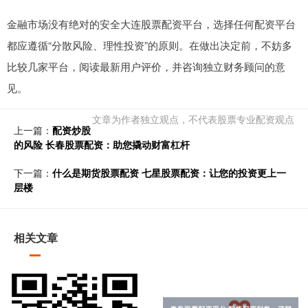
金融市场没有绝对的安全大连股票配资平台，选择任何配资平台
都应遵循“分散风险、理性投资”的原则。在做出决定前，不妨多
比较几家平台，阅读最新用户评价，并咨询独立财务顾问的意
见。
文章为作者独立观点，不代表股票专业配资观点
上一篇：
配资炒股
的风险 长春股票配资：助您撬动财富杠杆
下一篇：
什么是期货股票配资 七星股票配资：让您的投资更上一
层楼
相关文章