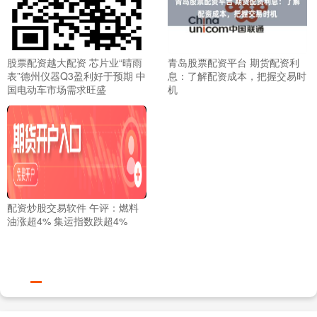
股票配资越大配资 芯片业“晴雨
青岛股票配资平台 期货配资利
表”德州仪器Q3盈利好于预期 中
息：了解配资成本，把握交易时
国电动车市场需求旺盛
机
配资炒股交易软件 午评：燃料
油涨超4% 集运指数跌超4%