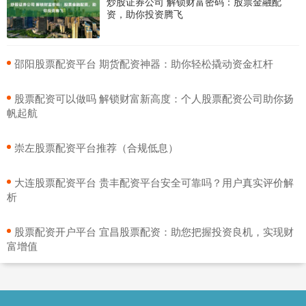
炒股证券公司 解锁财富密码：股票金融配
资，助你投资腾飞
​邵阳股票配资平台 期货配资神器：助你轻松撬动资金杠杆
​股票配资可以做吗 解锁财富新高度：个人股票配资公司助你扬
帆起航
​崇左股票配资平台推荐（合规低息）
​大连股票配资平台 贵丰配资平台安全可靠吗？用户真实评价解
析
​股票配资开户平台 宜昌股票配资：助您把握投资良机，实现财
富增值