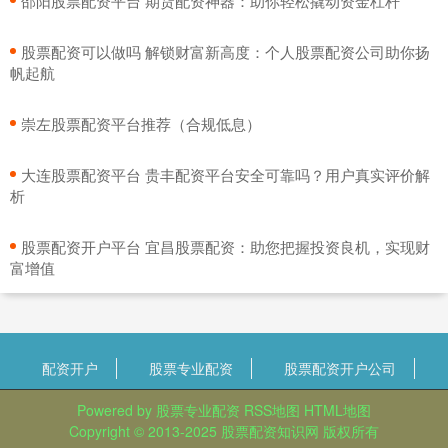
​邵阳股票配资平台 期货配资神器：助你轻松撬动资金杠杆
​股票配资可以做吗 解锁财富新高度：个人股票配资公司助你扬
帆起航
​崇左股票配资平台推荐（合规低息）
​大连股票配资平台 贵丰配资平台安全可靠吗？用户真实评价解
析
​股票配资开户平台 宜昌股票配资：助您把握投资良机，实现财
富增值
配资开户
股票专业配资
股票配资开户公司
Powered by
股票专业配资
RSS地图
HTML地图
Copyright
© 2013-2025
股票配资知识网
版权所有