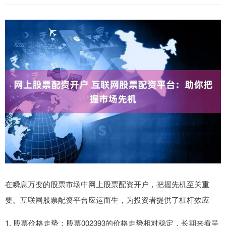
在瞬息万变的股票市场中网上股票配资开户，把握先机至关重
要。互联网股票配资平台应运而生，为投资者提供了杠杆效应
1. 股票价格走势：股票002393的价格走势相对稳定，长期来看呈