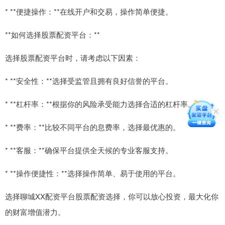
* **便捷操作：**在线开户和交易，操作简单便捷。
**如何选择股票配资平台：**
选择股票配资平台时，请考虑以下因素：
* **安全性：**选择受监管且拥有良好信誉的平台。
* **杠杆率：**根据你的风险承受能力选择合适的杠杆率。
* **费率：**比较不同平台的息费率，选择最优惠的。
* **客服：**确保平台提供全天候的专业客服支持。
* **操作便捷性：**选择操作简单、易于使用的平台。
选择聊城XX配资平台股票配资选择，你可以放心投资，最大化你
的财富增值潜力。