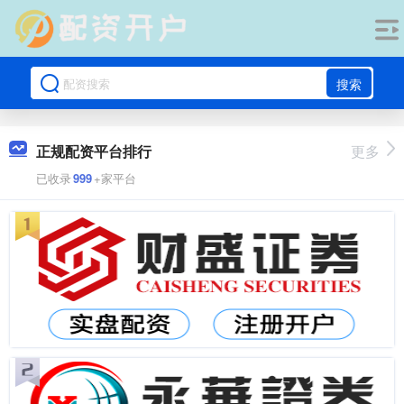
搜索
正规配资平台排行
更多
已收录
999
+家平台