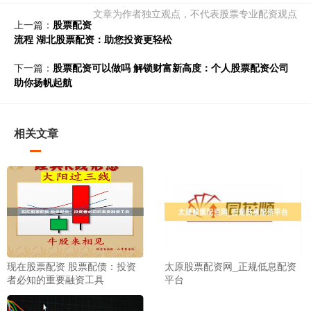
文章为作者独立观点，不代表股票专业配资观点
上一篇：
股票配资
流程 湖北股票配资：助您投资更轻松
下一篇：
股票配资可以做吗 解锁财富新高度：个人股票配资公司
助你扬帆起航
相关文章
现在股票配资 股票配债：投资
太原股票配资网_正规低息配资
者必知的重要融资工具
平台